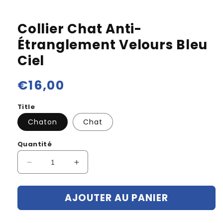
Collier Chat Anti-
Étranglement Velours Bleu
Ciel
Prix
€16,00
habituel
Title
Chaton
Chat
Quantité
Réduire
Augmenter
la
la
quantité
quantité
AJOUTER AU PANIER
de
de
Collier
Collier
Chat
Chat