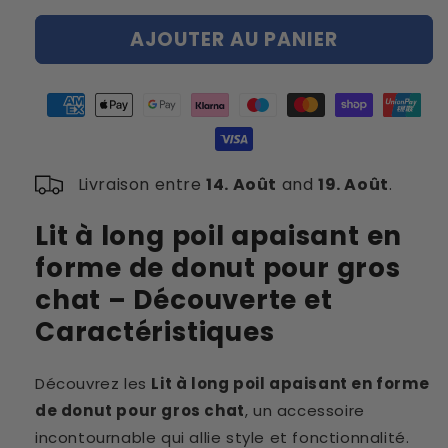
quantité
quantité
AJOUTER AU PANIER
de
de
Lit
Lit
à
à
long
long
poil
poil
apaisant
apaisant
en
en
Livraison entre
14. Août
and
19. Août
.
forme
forme
de
de
donut
donut
Lit à long poil apaisant en
pour
pour
forme de donut pour gros
gros
gros
chat
chat
chat – Découverte et
Caractéristiques
Découvrez les
Lit à long poil apaisant en forme
de donut pour gros chat
, un accessoire
incontournable qui allie style et fonctionnalité.