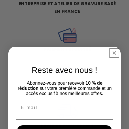
ENTREPRISE ET ATELIER DE GRAVURE BASÉ
EN FRANCE
PAIEMENT SÉCURISÉ
Reste avec nous !
Abonnez-vous pour recevoir
10 % de
EXPÉDITION SOUS 72H
réduction
sur votre première commande et un
accès exclusif à nos meilleures offres.
FRAIS DE PORT OFFERT