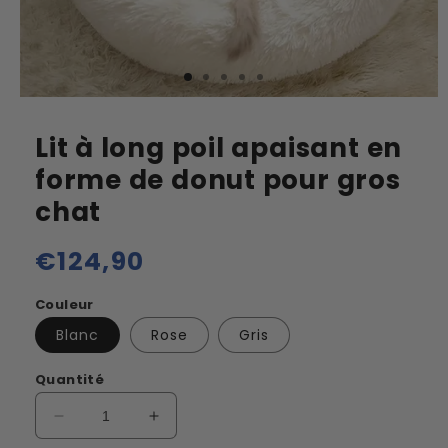
Lit à long poil apaisant en
forme de donut pour gros
chat
Prix
€124,90
habituel
Couleur
Blanc
Rose
Gris
Quantité
Réduire
Augmenter
la
la