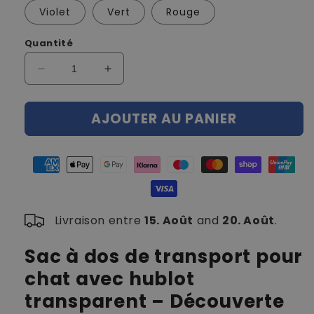
Violet
Vert
Rouge
Quantité
Réduire
Augmenter
la
la
quantité
quantité
AJOUTER AU PANIER
de
de
Sac
Sac
à
à
dos
dos
de
de
transport
transport
pour
pour
Livraison entre
15. Août
and
20. Août
.
chat
chat
avec
avec
hublot
hublot
Sac à dos de transport pour
transparent
transparent
chat avec hublot
transparent – Découverte