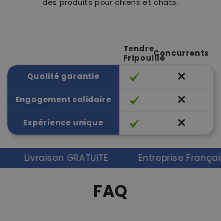
des produits pour chiens et chats.
Tendre
Concurrents
Fripouille
Qualité garantie
Engagement solidaire
Expérience unique
Livraison GRATUITE
Entreprise Française
FAQ