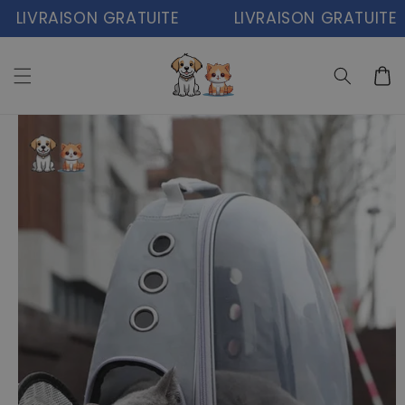
et
LIVRAISON GRATUITE
LIVRAISON GRATUITE
passer
au
contenu
Panier
Passer aux
informations
produits