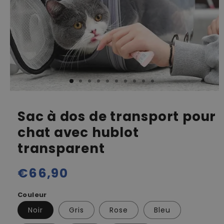
Sac à dos de transport pour
chat avec hublot
transparent
Prix
€66,90
habituel
Couleur
Noir
Gris
Rose
Bleu