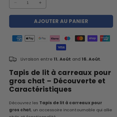
Réduire
Augmenter
la
la
quantité
quantité
AJOUTER AU PANIER
de
de
Tapis
Tapis
de
de
lit
lit
à
à
carreaux
carreaux
pour
pour
Livraison entre
11. Août
and
16. Août
.
gros
gros
chat
chat
Tapis de lit à carreaux pour
gros chat – Découverte et
Caractéristiques
Découvrez les
Tapis de lit à carreaux pour
gros chat
, un accessoire incontournable qui allie
style et fonctionnalité.