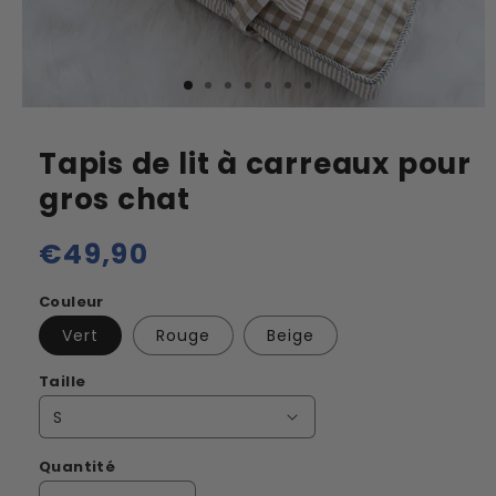
Tapis de lit à carreaux pour
gros chat
Prix
€49,90
habituel
Couleur
Vert
Rouge
Beige
Taille
Quantité