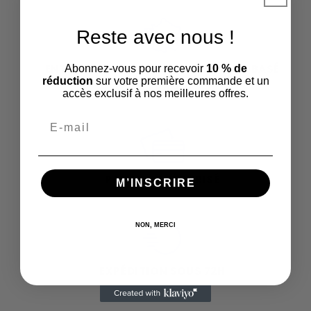
Reste avec nous !
ENTREPRISE ET ATELIER DE GRAVURE BASÉ
Abonnez-vous pour recevoir
10 % de
réduction
sur votre première commande et un
EN FRANCE
accès exclusif à nos meilleures offres.
PAIEMENT SÉCURISÉ
M’INSCRIRE
NON, MERCI
EXPÉDITION SOUS 72H