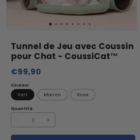
Tunnel de Jeu avec Coussin
pour Chat - CoussiCat™
Prix
€99,90
habituel
Couleur
Vert
Marron
Rose
Quantité
Réduire
Augmenter
la
la
quantité
quantité