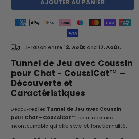
AJOUTER AU PANIER
de
de
Tunnel
Tunnel
de
de
Jeu
Jeu
avec
avec
Coussin
Coussin
pour
pour
Livraison entre
12. Août
and
17. Août
.
Chat
Chat
-
-
CoussiCat™
CoussiCat™
Tunnel de Jeu avec Coussin
pour Chat - CoussiCat™ –
Découverte et
Caractéristiques
Découvrez les
Tunnel de Jeu avec Coussin
pour Chat - CoussiCat™
, un accessoire
incontournable qui allie style et fonctionnalité.